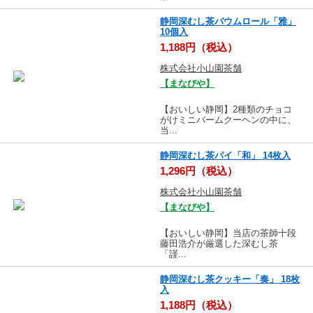
静岡深むし茶バウムロール「雅」
10個入
1,188円（税込）
株式会社小山園茶舗
【まなびや】
【おいしい静岡】2種類のチョコ
がけミニバームクーヘンの中に、
当...
静岡深むし茶パイ「和」 14枚入
1,296円（税込）
株式会社小山園茶舗
【まなびや】
【おいしい静岡】当店の茶師十段
藤田浩介が厳選した深むし茶
「謹...
静岡深むし茶クッキー「奏」 18枚
入
1,188円（税込）