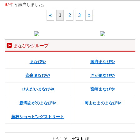
97件
が該当しました。
«
1
2
3
»
まなびやグループ
まなびや
国府まなびや
奈良まなびや
さがまなびや
せんだいまなびや
宮崎まなびや
新潟あがのまなびや
岡山たまのまなびや
藤枝ショッピングストリート
ようこそ、
ゲスト
様