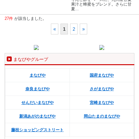
果汁と蜂蜜をブレンド。さらに甘
夏...
27件
が該当しました。
«
1
2
»
まなびやグループ
まなびや
国府まなびや
奈良まなびや
さがまなびや
せんだいまなびや
宮崎まなびや
新潟あがのまなびや
岡山たまのまなびや
藤枝ショッピングストリート