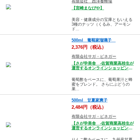
有限会社 西澤養蜂場
【宮崎まなびや】
美容・健康成分の宝庫ともいえる
3種のナッツ（くるみ、アーモン
ド...
500ml 葡萄家瑠璃子
2,376円（税込）
有限会社サガ・ビネガー
【さが学美舎 -佐賀商業高校生が
運営するオンラインショッピング
モール-】
葡萄酢をベースに、葡萄果汁と蜂
蜜をブレンド。 さらにぶどうの
果...
500ml 甘夏家爽子
2,484円（税込）
有限会社サガ・ビネガー
【さが学美舎 -佐賀商業高校生が
運営するオンラインショッピング
モール-】
りんご酢をベースに、九州産甘夏