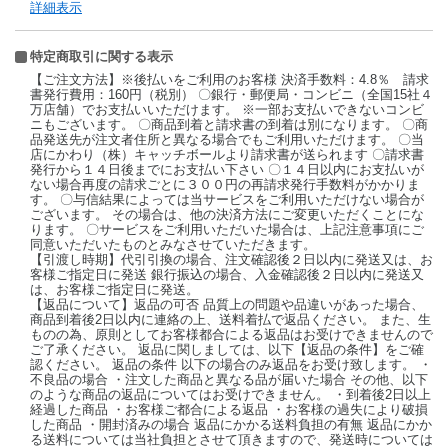
詳細表示
特定商取引に関する表示
【ご注文方法】※後払いをご利用のお客様 決済手数料：4.8％ 請求
書発行費用：160円（税別） 〇銀行・郵便局・コンビニ（全国15社４
万店舗）でお支払いいただけます。 ※一部お支払いできないコンビ
ニもございます。 〇商品到着と請求書の到着は別になります。 〇商
品発送先が注文者住所と異なる場合でもご利用いただけます。 〇当
店にかわり（株）キャッチボールより請求書が送られます 〇請求書
発行から１４日後までにお支払い下さい 〇１４日以内にお支払いが
ない場合再度の請求ごとに３００円の再請求発行手数料がかかりま
す。 〇与信結果によっては当サービスをご利用いただけない場合が
ございます。 その場合は、他の決済方法にご変更いただくことにな
ります。 〇サービスをご利用いただいた場合は、上記注意事項にご
同意いただいたものとみなさせていただきます。
【引渡し時期】代引引換の場合、注文確認後２日以内に発送又は、お
客様ご指定日に発送 銀行振込の場合、入金確認後２日以内に発送又
は、お客様ご指定日に発送。
【返品について】返品の可否 品質上の問題や品違いがあった場合、
商品到着後2日以内に連絡の上、送料着払で返品ください。 また、生
ものの為、原則としてお客様都合による返品はお受けできませんので
ご了承ください。 返品に関しましては、以下【返品の条件】をご確
認ください。 返品の条件 以下の場合のみ返品をお受け致します。 ・
不良品の場合 ・注文した商品と異なる品が届いた場合 その他、以下
のような商品の返品についてはお受けできません。 ・到着後2日以上
経過した商品 ・お客様ご都合による返品 ・お客様の過失により破損
した商品 ・開封済みの場合 返品にかかる送料負担の有無 返品にかか
る送料については当社負担とさせて頂きますので、発送時については