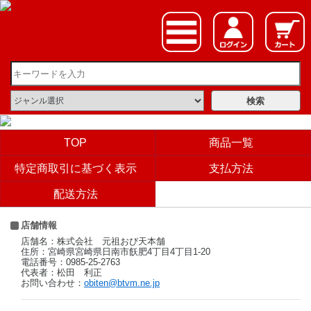
TOP
商品一覧
特定商取引に基づく表示
支払方法
配送方法
店舗情報
店舗名：株式会社 元祖おび天本舗
住所：宮崎県宮崎県日南市飫肥4丁目4丁目1-20
電話番号：0985-25-2763
代表者：松田 利正
お問い合わせ：
obiten@btvm.ne.jp