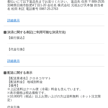
着払いにて以下返品先までお送りください。 返品先 住所 〒889-2535
宮崎県日南市飫肥4丁目1-20 会社名 株式会社 元祖おび天本舗 担当者
名 松田 利正 電話番号 0987-25-2763
詳細表示
決済に関する表記(ご利用可能な決済方法)
【銀行振込】
【代金引換】
詳細表示
配送に関する表示
【配送業者名】クロネコヤマト
【配送料金】 地域別料金
【備考】
※上記送料はクール便（冷蔵）料金も含んでいます。
※表示価格は税込価格です。
※10,800円（税込）以上お買い上げの方は送料無料（ネット注文限
定）
代金引換