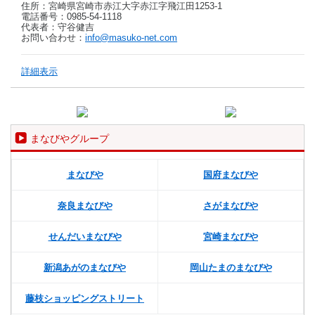
住所：宮崎県宮崎市赤江大字赤江字飛江田1253-1
電話番号：0985-54-1118
代表者：守谷健吉
お問い合わせ：
info@masuko-net.com
詳細表示
まなびやグループ
まなびや
国府まなびや
奈良まなびや
さがまなびや
せんだいまなびや
宮崎まなびや
新潟あがのまなびや
岡山たまのまなびや
藤枝ショッピングストリート